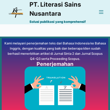
PT. Literasi Sains
S
k
Nusantara
i
Solusi publikasi yang komprehensif
p
t
o
Kami melayani penerjemahan teks dari Bahasa Indonesia ke Bahasa
c
Inggris, dengan kualitas yang baik dan beberapa klien sudah
o
berhasil menerbitkan artikel di Jurnal Sinta 2 dan Jurnal Scopus
n
Q4-Q3 serta Proceeding Scopus.
t
Penerjemahan
e
n
t